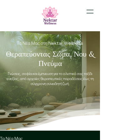
Τα Νέα Μας στη Nektar Wellness
Θεραπεύοντας Σώμα,
Νου &
Πνεύμα
Γνώσεις, σοφία και έμπνευση για το ολιστικό σας ταξίδι
ευεξίας, από αρχαίες θεραπευτικές παραδόσεις έως τη
σύγχρονη συνειδητή ζωή.
Τα Νέα Μας