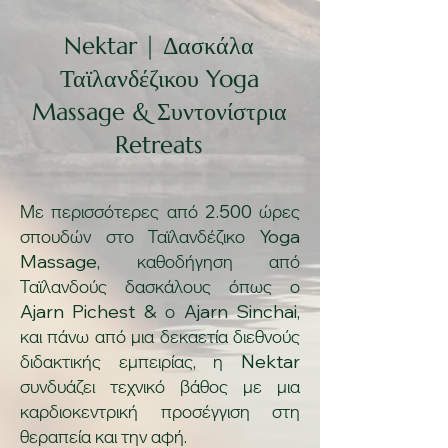
Nektar | Δασκάλα
Ταϊλανδέζικου Yoga
Massage & Συντονίστρια
Retreats
Με περισσότερες από 2.500 ώρες
σπουδών στο Ταϊλανδέζικο Yoga
Massage, καθοδήγηση από
Ταϊλανδούς δασκάλους όπως ο
Ajarn Pichest & ο Ajarn Sinchai,
και πάνω από μια δεκαετία διεθνούς
διδακτικής εμπειρίας, η Nektar
συνδυάζει τεχνικό βάθος με μια
καρδιοκεντρική προσέγγιση στη
θεραπεία και την αφή.