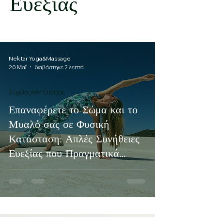
Ευεξίας
Nektar Yoga&Massage
20 Μαΐ
διαβάστηκε 2 λεπτά
Συμβουλές Ευεξίας
Επαναφέρετε το Σώμα και το
Μυαλό σας σε Φυσική
Κατάσταση: Απλές Συνήθειες
Ευεξίας που Πραγματικά
Λειτουργούν